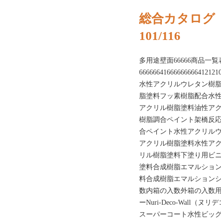
総合カタログ
101/116
多用途壁面66666商
6666664166666666641212
水性アクリルウレタン樹
脂塗料フッ素樹脂配合水
アクリル樹脂塗料油性ア
樹脂調合ペイント架橋反
合ペイント水性アクリル
アクリル樹脂塗料水性ア
リル樹脂塗料下塗り用ビ
塗料合成樹脂エマルショ
料合成樹脂エマルションシ
数内箱の入数外箱の入数
ーNuri-Deco-Wal
スーパーコート水性ビッグ