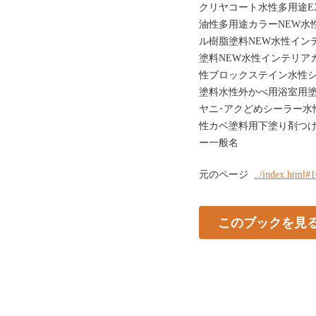
クリヤコート水性多用途E
油性多用途カラーNEW水
ル樹脂塗料NEW水性イン
塗料NEW水性インテリア
性ブロックステイン水性
塗料水性外かべ用浴室用塗
ヤニ･アクどめシーラー水
性カベ塗料用下塗り剤つ
ー一般名
元のページ
../index.html#
このブックを見