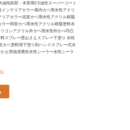
X油性鉄部・木部用EX油性スーパーコート
性インテリアカラー屋内カベ用水性アクリ
テリアカラー浴室カベ用水性アクリル樹脂
カラー和室カベ用水性アクリル樹脂塗料水
シリコンアクリル外カベ用水性外かべ凹凸
料スプレー壁おさえスプレー下塗り 水性
性カベ塗料用下塗り剤ハンドスプレー式水
けかえ用強浸透性水性シーラー水性シーラ
101
る