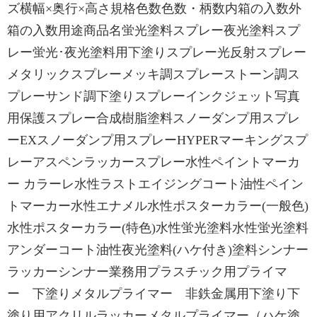
ズ横幅×奥行×高さ規格色数色数・柄数内箱の入数外
箱の入数用途商品名蛍光塗料スプレー夜光塗料スプ
レー蛍光･夜光塗料用下塗りスプレー光反射スプレー
メタリックスプレーメッキ調スプレーストーン調ス
プレーサンド調下塗りスプレーインクジェット写真
用保護スプレー合成樹脂塗料スノーダンプ用スプレ
ーEXスノーダンプ用スプレーHYPERマーキングスプ
レーアスペンラッカースプレー水性ペイントマーカ
ー カラーレ水性ラストエイジングコート油性ペイン
トマーカー水性エナメル水性ポスターカラー(一般色)
水性ポスターカラー(特色)水性蛍光塗料水性蛍光塗料
アンダーコート油性夜光塗料(ハケ付き)塗料シンナー
ラッカーシンナー業務用プラスチック用プライマ
ー 下塗りメタルプライマー 非鉄金属用下塗り下
塗り用アクリルラッカーメタルプライマー（ハケ塗