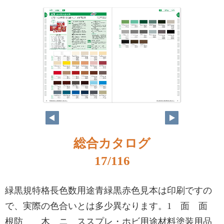
総合カタログ
17/116
緑黒規特格長色数用途青緑黒赤色見本は印刷ですの
で、実際の色合いとは多少異なります。1 面 面
根防 木 ニ ススプレ・ホビ用途材料塗装用品