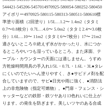
544421-545206-5457014970925-580054-580252-580450
アイボリー4970925-580115-580313-580511-580610標
準塗り面積（2回塗り）1/5L…1.2〜 1.4m2（タタミ
0.7〜0.8枚分）0.7L…4.0〜 5.0m2（タタミ2.4〜3.0枚
分）1.6L…10〜 11m2（タタミ6〜7枚分）17〜 21m2
適さないところ※絶えず水がかかったり、水につか
るところやいつも湿っているところ、また床面、テ
ーブル・カウンターの天面には適しません。うすめ
方乾燥時間用具の手入れ1/5L・0.7L・1.6L・3L●タレ
にくいのでたいへん塗りやすく、き●サビドメ剤を配
合していますので、サビ●日光や雨に強く、●消防法
上の非危険物（指定可燃物）。●門扉・フェンス・シ
ャッターなどの鉄部・鉄ツヤあり13色れいに仕上が
ります。の発生を防ぎます。美しいツヤのある合成