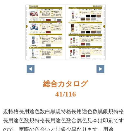
総合カタログ
41/116
規特格長用途色数白黒規特格長用途色数黒銀規特格
長用途色数規特格長用途色数金属色見本は印刷です
ので、実際の色合いとは多少異なります。用途