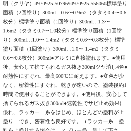
明（クリヤ）4970925-5079694970925-558060標準塗り
面積（2回塗り）300ml…0.6〜0.9m2（タタミ0.4〜0.6
枚分）標準塗り面積（1回塗り）300ml…1.3〜
1.6m2（タタミ0.7〜1.0枚分）標準塗り面積（1回塗
り）300ml…1.0〜 1.4m2（タタミ0.6〜0.8枚分）標準
塗り面積（1回塗り）300ml…1.0〜 1.4m2（タタミ
0.6〜0.8枚分）300ml●アルミに直接塗れます。●使用
後、安心して捨てられるガス抜き300mlツヤ消し4色●
耐熱性にすぐれ、最高600℃に耐えます。●変色が少
なく、密着性にすぐれ、乾きが速いので、塗装後約1
時間で使用することができます。●使用後、安心して
捨てられるガス抜き300ml●速乾性でサビ止め効果に
優れ、ラッカー 系をはじめ、ほとんどの塗料が上
塗り でき、密着性も良好です。（ラッカー系 塗
料を上塗りする場合は、スプレー塗 装して下さ