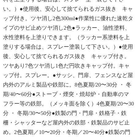
い。）●使用後、安心して捨てられるガス抜き キャ
ップ付き。ツヤ消し2色300ml●作業性に優れた速乾タ
イプのサビ止めツヤ消し2色●ラッカー、油性塗料、
水性塗料を上塗りできます。（ラッカー系塗料を上
塗りする場合は、スプレー塗装して下さい。）●使用
後、安心して捨てられるガス抜き キャップ付き。
ツヤあり7色ツヤ消し1色だ円吹きキャップ付。キャ
ップ付。スプレー。●サッシ、門扉、フェンスなど屋
内外のアルミ製品や鉄部に。8色夏期/20〜30分 ・ 冬
期/40〜60分●ストーブ・煙突・焼却炉・自動車のマ
フラー等の鉄部。（メッキ面を除く）4色夏期/20〜30
分 ・ 冬期/30〜50分●鉄製の門・門扉・鉄格子・鉄
柵・シャッターなど屋内外の鉄部・鉄製品のサビ止
め。2色夏期／10〜20分・冬期／20〜40分●鉄製の門