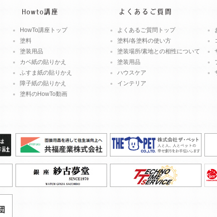
HowTo講座トップ
よくあるご質問トップ
塗料
塗料/各塗料の使い方
塗装用品
塗装場所/素地との相性について
カベ紙の貼りかえ
塗装用品
ふすま紙の貼りかえ
ハウスケア
障子紙の貼りかえ
インテリア
塗料のHowTo動画