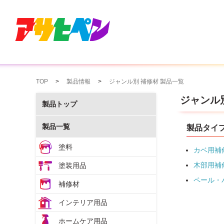
TOP
製品情報
ジャンル別 補修材 製品一覧
ジャンル
製品トップ
製品一覧
製品タイ
塗料
カベ用補
木部用補
塗装用品
ペール・
補修材
インテリア用品
ホームケア用品