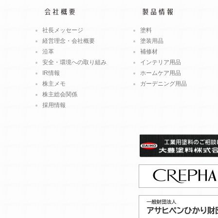
社長メッセージ
塗料
経営理念・会社概要
塗装用品
沿革
補修材
安全・環境への取り組み
インテリア用品
IR情報
ホームケア用品
株主メモ
ガーデニング用品
株主総会関係
採用情報