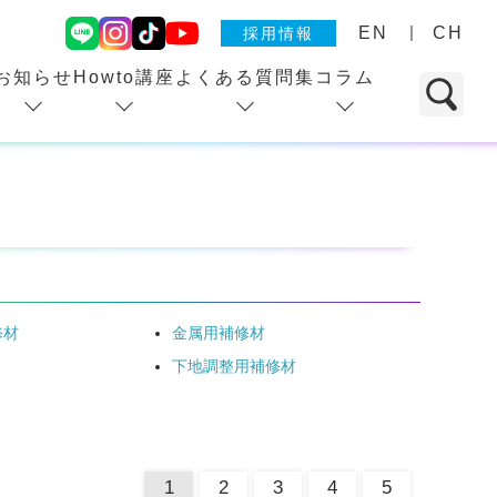
EN
CH
採用情報
お知らせ
Howto講座
よくある質問集
コラム
修材
金属用補修材
下地調整用補修材
1
2
3
4
5