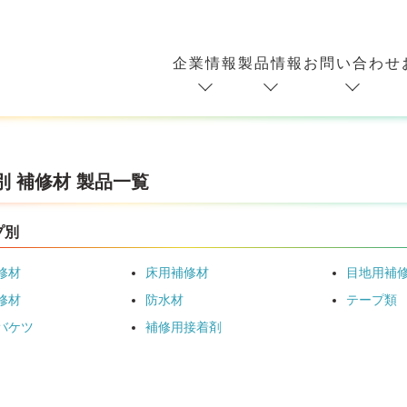
企業情報
製品情報
お問い合わせ
別 補修材 製品一覧
プ別
修材
床用補修材
目地用補
修材
防水材
テープ類
バケツ
補修用接着剤