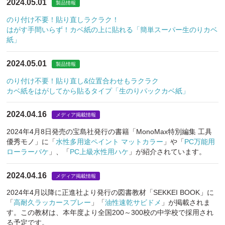
2024.05.01
製品情報
のり付け不要！貼り直しラクラク！
はがす手間いらず！カベ紙の上に貼れる「簡単スーパー生のりカベ
紙」
2024.05.01
製品情報
のり付け不要！貼り直し&位置合わせもラクラク
カベ紙をはがしてから貼るタイプ「生のりパックカベ紙」
2024.04.16
メディア掲載情報
2024年4月8日発売の宝島社発行の書籍「MonoMax特別編集 工具
優秀モノ」に「
水性多用途ペイント マットカラー
」や「
PC万能用
ローラーバケ
」、「
PC上級水性用ハケ
」が紹介されています。
2024.04.16
メディア掲載情報
2024年4月以降に正進社より発行の図書教材「SEKKEI BOOK」に
「
高耐久ラッカースプレー
」「
油性速乾サビドメ
」が掲載されま
す。この教材は、本年度より全国200～300校の中学校で採用され
る予定です。