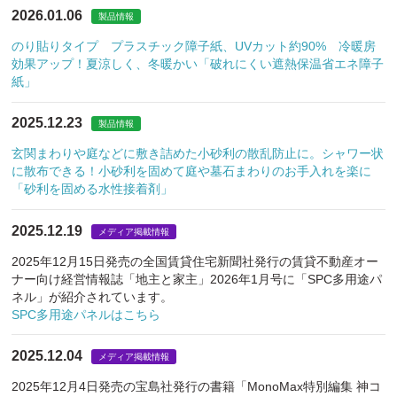
2026.01.06
製品情報
のり貼りタイプ プラスチック障子紙、UVカット約90% 冷暖房
効果アップ！夏涼しく、冬暖かい「破れにくい遮熱保温省エネ障子
紙」
2025.12.23
製品情報
玄関まわりや庭などに敷き詰めた小砂利の散乱防止に。シャワー状
に散布できる！小砂利を固めて庭や墓石まわりのお手入れを楽に
「砂利を固める水性接着剤」
2025.12.19
メディア掲載情報
2025年12月15日発売の全国賃貸住宅新聞社発行の賃貸不動産オー
ナー向け経営情報誌「地主と家主」2026年1月号に「SPC多用途パ
ネル」が紹介されています。
SPC多用途パネルはこちら
2025.12.04
メディア掲載情報
2025年12月4日発売の宝島社発行の書籍「MonoMax特別編集 神コ