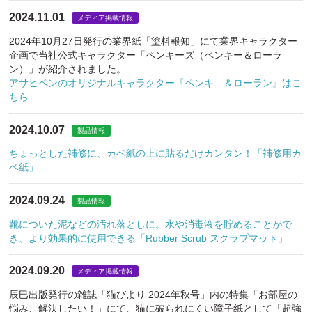
2024.11.01
メディア掲載情報
2024年10月27日発行の業界紙「塗料報知」にて業界キャラクター
企画で当社公式キャラクター「ペンキーズ（ペンキー＆ローラ
ン）」が紹介されました。
アサヒペンのオリジナルキャラクター『ペンキ―＆ローラン』はこ
ちら
2024.10.07
製品情報
ちょっとした補修に、カベ紙の上に貼るだけカンタン！「補修用カ
ベ紙」
2024.09.24
製品情報
靴についた泥などの汚れ落としに。水や消毒液を貯めることがで
き、より効果的に使用できる「Rubber Scrub スクラブマット」
2024.09.20
メディア掲載情報
辰巳出版発行の雑誌「猫びより 2024年秋号」内の特集「お部屋の
悩み、解決したい！」にて、猫に破られにくい障子紙として「超強