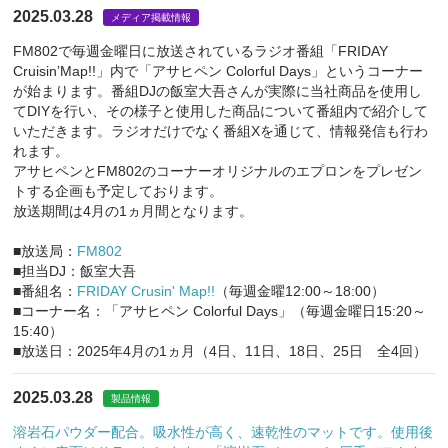
2025.03.28
メディア掲載情報
FM802で毎週金曜日に放送されているラジオ番組「FRIDAY
Cruisin’Map!!」内で「アサヒペン Colorful Days」というコーナー
が始まります。番組DJの飯室大吾さんが実際に当社商品を使用し
てDIYを行い、その様子と使用した商品について番組内で紹介して
いただきます。ラジオだけでなく番組Xを通じて、情報発信も行わ
れます。
アサヒペンとFM802のコーナーオリジナルのエプロンをプレゼン
トする企画も予定しております。
放送期間は4月の1ヵ月間となります。
■放送局：
FM802
■担当DJ：飯室大吾
■番組名：
FRIDAY Crusin' Map!!
（毎週金曜12:00～18:00）
■コーナー名：「アサヒペン Colorful Days」（毎週金曜日15:20～
15:40）
■放送日：2025年4月の1ヵ月（4日、11日、18日、25日 全4回）
2025.03.28
製品情報
溶岩石パウダー配合。吸水性が高く、速乾性のマットです。使用後