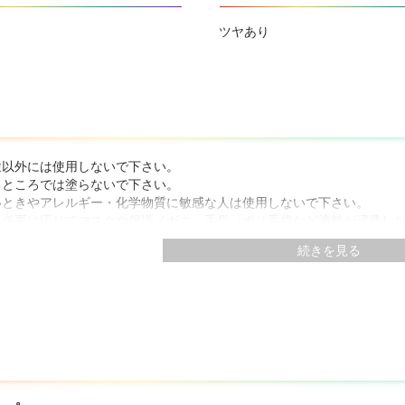
ツヤあり
途以外には使用しないで下さい。
るところでは塗らないで下さい。
いときやアレルギー・化学物質に敏感な人は使用しないで下さい。
は必要に応じてマスクや保護メガネ、手袋（ポリ手袋など塗料が浸透し
に触れないようにして下さい。また、蒸気を吸い込んだり、目に入らな
続きを見る
が含まれているので、塗装中・乾燥中ともによく換気して下さい。
いても支障がない服装で作業して下さい。
の降りそうな日や湿度の高い日は避け、天気のよい日に塗って下さい。
め目立たない部分で試し塗りをして、色・乾燥性・下地への影響・密着
・乾燥時間は、素材・塗り方・気象条件の違いにより多少異なります。
る場合は、夏期1日以上、冬期2日以上乾かしてから塗って下さい。乾燥
水が混入しないようにして下さい。誤って混入してしまった塗料は廃棄
塗膜をこすると色落ちします。塗膜に触れたりして手や衣服に銀粉がつ