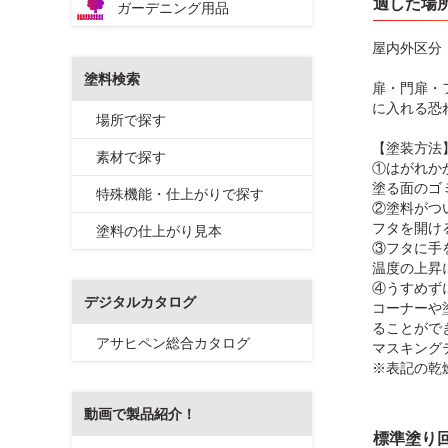
適した場
ガーデニング用品
屋内外区分
塗料検索
扉・門扉・
に入れる恐
場所で探す
【塗装方法
素材で探す
①はがれか
塗る面のゴ
特殊機能・仕上がりで探す
②塗料がつ
フタを開け
塗料の仕上がり見本
③フタに手
温度の上昇
④うすめず
デジタルカタログ
コーナーや
ることがで
アサヒペン総合カタログ
マスキング
※表記の乾
動画で製品紹介！
標準塗り