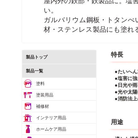
屋内外の鉄部・鉄製品に。塩
い。
ガルバリウム鋼板・トタンべ
材・ステンレス製品にも塗れ
特長
製品トップ
製品一覧
●たいへ
●塩害に
塗料
●日光や
●光や太
塗装用品
●消防法上
補修材
インテリア用品
用途
ホームケア用品