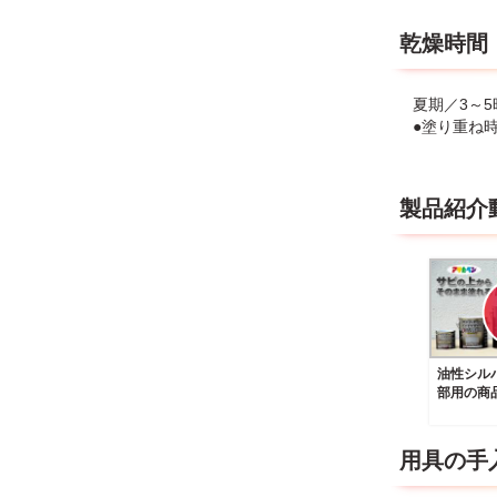
乾燥時間
夏期／3～5
●塗り重ね
製品紹介
油性シル
部用の商
用具の手