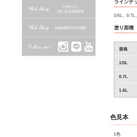
ラインナ
●容器は塗
●やむをえ
1/5L、0.7L
として処分
●塗料を移
塗り面積
●容器を落
規格
1/5L
0.7L
1.6L
色見本
1色