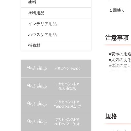
塗料
１回塗り
塗料用品
インテリア用品
ハウスケア用品
注意事項
補修材
●表示の用
●火気のあ
●体調の悪
●取扱い中
ので、皮膚
●有機溶剤
●塗料がつ
●塗装は雨
●あらかじ
●塗り面積
●塗り重ね
規格
す。
●使用中に
●乾燥後も