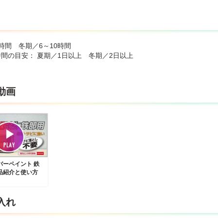
時間 冬期／6～10時間
時間の目安： 夏期／1日以上 冬期／2日以上
動画
バーペイント 鉄
品紹介と使い方
入れ