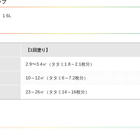
ップ
料を使い切ってから捨てて下さい。
ず塗料を捨てるときは、アサヒペン水性・油性兼用塗料固化剤で固化す
、1.6L
して下さい。
し替える場合は金属などの溶けない容器をご使用下さい。
下させると、中身が漏れることがありますので取扱いに注意して下さい
【1回塗り】
2.9〜3.4㎡（タタミ1.8～2.1枚分）
10～12㎡（タタミ6～7.2枚分）
23～26㎡（タタミ14～16枚分）