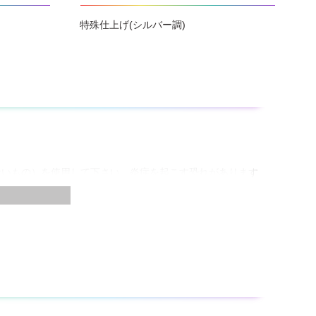
特殊仕上げ(シルバー調)
ないもの）を使用して下さい。炎症を起こす恐れがあります
いように注意して下さい。
性などを確かめてから塗装して下さい。
が不充分な場合、塗膜がシワ状に浮き上がることがありま
して下さい。
かないように注意して下さい。