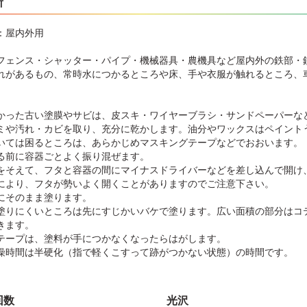
所
：屋内外用
フェンス・シャッター・パイプ・機械器具・農機具など屋内外の鉄部・
れがあるもの、常時水につかるところや床、手や衣服が触れるところ、
】
かった古い塗膜やサビは、皮スキ・ワイヤーブラシ・サンドペーパーな
ミや汚れ・カビを取り、充分に乾かします。油分やワックスはペイント
いては困るところは、あらかじめマスキングテープなどでおおいます。
る前に容器ごとよく振り混ぜます。
をそえて、フタと容器の間にマイナスドライバーなどを差し込んで開け
により、フタが勢いよく開くことがありますのでご注意下さい。
にそのまま塗ります。
塗りにくいところは先にすじかいバケで塗ります。広い面積の部分はコ
きます。
テープは、塗料が手につかなくなったらはがします。
燥時間は半硬化（指で軽くこすって跡がつかない状態）の時間です。
回数
光沢