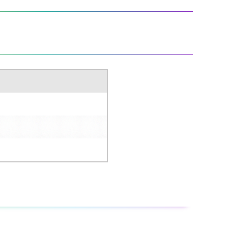
るか、新聞紙などに塗り広げ、完全に乾かしてから一般ゴミ
。