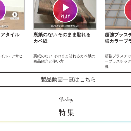
フロアタイル
裏紙のない そのまま貼れる
超強プラス
カベ紙
強カラープ
タイル - アサヒ
裏紙のない そのまま貼れるカベ紙の
超強プラスチ
商品紹介と使い方
ープラスチッ
説
製品動画一覧はこちら