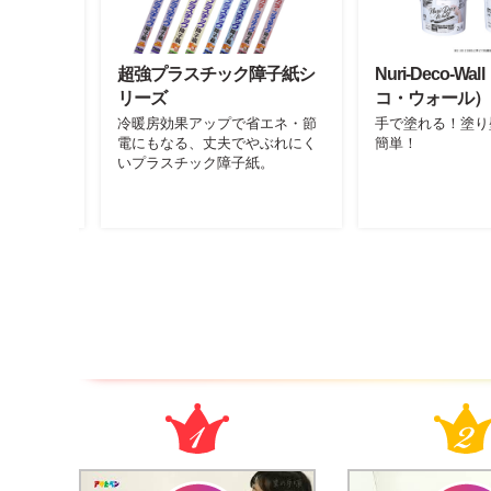
 スクラブマッ
超強プラスチック障子紙シ
Nuri-Deco-W
リーズ
コ・ウォール）
汚れ落とし
冷暖房効果アップで省エネ・節
手で塗れる！塗り
めることが
電にもなる、丈夫でやぶれにく
簡単！
使用できる
いプラスチック障子紙。