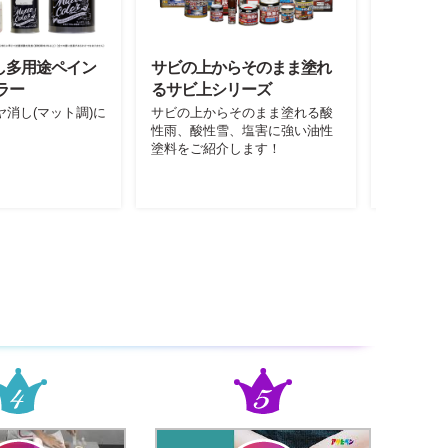
し多用途ペイン
サビの上からそのまま塗れ
超速乾防
ラー
るサビ上シリーズ
約1分で
消し(マット調)に
サビの上からそのまま塗れる酸
性雨、酸性雪、塩害に強い油性
塗料をご紹介します！