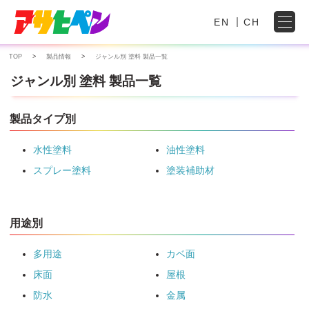
EN
CH
TOP
製品情報
ジャンル別 塗料 製品一覧
ジャンル別 塗料 製品一覧
製品タイプ別
水性塗料
油性塗料
スプレー塗料
塗装補助材
用途別
多用途
カベ面
床面
屋根
防水
金属