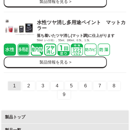
製品情報を見る >
水性ツヤ消し多用途ペイント マットカ
ラー
落ち着いたツヤ消し(マット調)に仕上がります
50ml（ハケ付）、55ml、180ml、0.5L、1.5L
製品情報を見る >
1
2
3
4
5
6
7
8
9
製品トップ
製品一覧