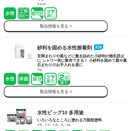
平4mm
製品情報を見る >
砂利を固める水性接着剤
玄関まわりや庭などに敷き詰めた小砂利の散乱防止
に シャワー状に散布できる！ 小砂利を固めて庭や墓
石まわりのお手入れを楽に
1kg
製品情報を見る >
水性ビッグ10 多用途
いろいろなところに塗れる万能型塗料
1/5L、0.7L、1.6L、5L、10L