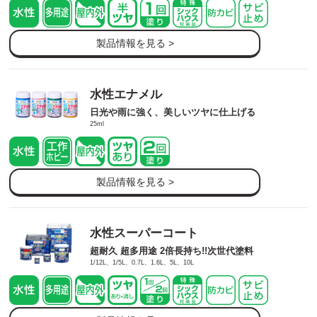
製品情報を見る >
水性エナメル
日光や雨に強く、美しいツヤに仕上げる
25ml
製品情報を見る >
水性スーパーコート
超耐久 超多用途 2倍長持ち!!次世代塗料
1/12L、1/5L、0.7L、1.6L、5L、10L