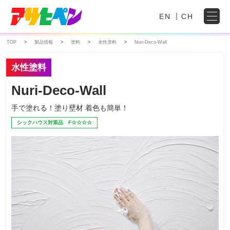
EN
CH
TOP
製品情報
塗料
水性塗料
Nuri-Deco-Wall
水性塗料
Nuri-Deco-Wall
手で塗れる！塗り壁材
着色も簡単！
シックハウス対策品 F☆☆☆☆