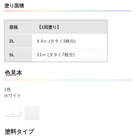
中にはハジキが生じたり、密着しなかったり、乾燥しにくいものが
塗り面積
あります。目立たない部分で試し塗りをして、色・乾燥性・密着性
などを確認してから塗って下さい。
●濃い色の下地や柄のある下地に塗ると透けることがありますので
規格
【1回塗り】
「ヤニ・アクどめシーラー」などのホワイトシーラーを下塗りして
下さい。
●コンクリート、モルタル、しっくいなどのアルカリ素材の上に塗
2L
4.4㎡ (タタミ3枚分)
ると、一時的に臭いが強くなることがあります。
●仕上がりの凹凸部分が尖った状態になった場合、肌が擦れるとケ
11㎡ (タタミ7枚分)
5L
ガをする恐れがありますので注意して下さい。
●2回塗りする場合は、1回目が充分に乾いてから塗装して下さい。
●塗り面積・乾燥時間・色相は、素材・塗布量・下地・塗り方・気
色見本
象条件などにより多少異なります。
●表示の色やツヤは印刷のため、実際の色やツヤと多少異なりま
1色
す。
ホワイト
●容器は塗料を使い切ってから捨てて下さい。
●やむを得ず塗料を捨てるときは、新聞紙などに塗り広げ、完全に
乾かしてから一般ゴミとして処分して下さい。
●容器を落下させると、中身が漏れることがありますので、ご注意
下さい。
塗料タイプ