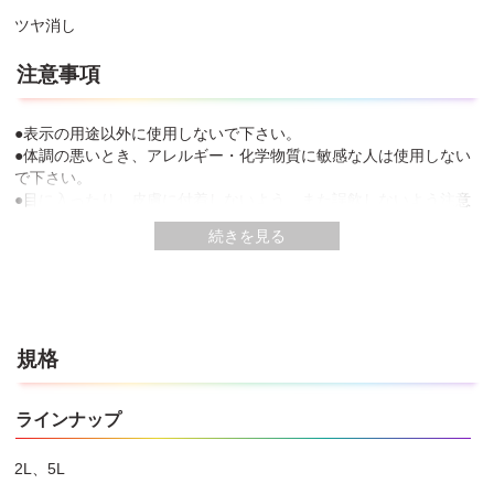
ツヤ消し
注意事項
●表示の用途以外に使用しないで下さい。
●体調の悪いとき、アレルギー・化学物質に敏感な人は使用しない
で下さい。
●目に入ったり、皮膚に付着しないよう、また誤飲しないよう注意
して取り扱って下さい。
続きを見る
●皮膚に付着したまま放置すると炎症を起こすことがあります。必
ずビニール手袋を着用して下さい。
●塗装中、乾燥中ともによく換気し、その後も塗料の臭いがなくな
るまでは、ときどき換気をして下さい。
●塗料がついても支障がない服装で作業して下さい。
●塗装は雨の降りそうな日や湿度の高い日は避け、天気の良い日に
規格
塗って下さい。
●塗るときおよび塗った塗料が乾くまでの間も5℃以下にならないよ
ラインナップ
うな時間に塗って下さい。
●一度に厚塗りしすぎますと乾燥に時間がかかります。また、塗膜
にひび割れ等が生じることがあります。
2L、5L
●特殊な表面処理がされたカベ紙、コーキング材、シーリング材の