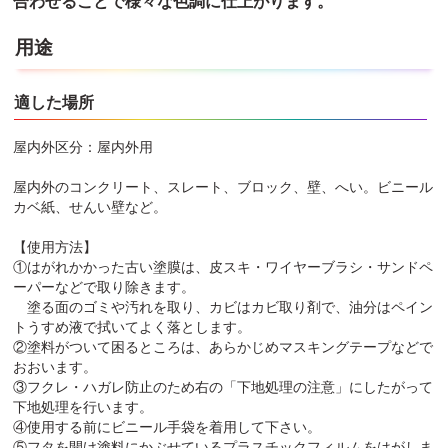
合わせることで様々な色調に仕上がります。
用途
適した場所
屋内外区分：屋内外用
屋内外のコンクリート、スレート、ブロック、壁、へい。ビニール
カベ紙、せんい壁など。
【使用方法】
①はがれかかった古い塗膜は、皮スキ・ワイヤーブラシ・サンドペ
ーパーなどで取り除きます。
塗る面のゴミや汚れを取り、カビはカビ取り剤で、油分はペイン
トうすめ液で拭いてよく落とします。
②塗料がついて困るところは、あらかじめマスキングテープなどで
おおいます。
③フクレ・ハガレ防止のため右の「下地処理の注意」にしたがって
下地処理を行います。
④使用する前にビニール手袋を着用して下さい。
⑤フタを開け塗料にかぶせているプラスチックフィルムをはがしま