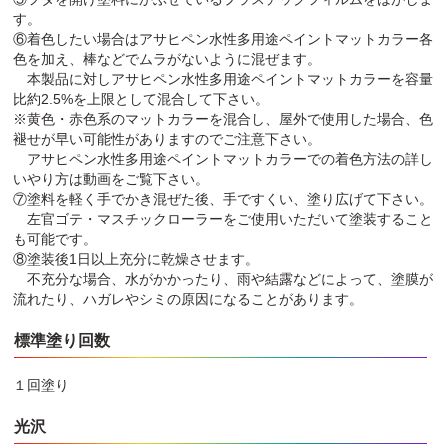
す。
⑥着色したい場合はアサヒペン水性多用途ペイントマットカラー各
色を加え、棒などでムラがないように混ぜます。
本製品に対しアサヒペン水性多用途ペイントマットカラーを容量
比約2.5%を上限として混合して下さい。
※黄色・赤色系のマットカラーを混合し、屋外で使用した場合、色
褪せが早い可能性がありますのでご注意下さい。
アサヒペン水性多用途ペイントマットカラーでの着色方法の詳し
いやり方は動画をご覧下さい。
⑦塗料を軽く手でかき混ぜた後、手ですくい、塗り広げて下さい。
左官ゴテ・マスチックローラーをご使用いただいて塗装すること
も可能です。
⑧塗装後1日以上充分に乾燥させます。
不充分な場合、水がかかったり、雨や結露などによって、塗膜が
流れたり、ハガレやシミの原因になることがあります。
標準塗り回数
１回塗り
光沢