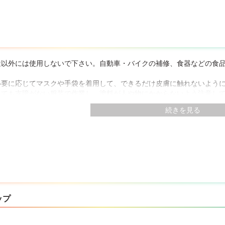
途以外には使用しないで下さい。自動車・バイクの補修、食器などの食
必要に応じてマスクや手袋を着用して、できるだけ皮膚に触れないよう
いても支障がない服装で作業し、塗料が人や物にかからないよう注意し
が含まれているので、塗装中・乾燥中ともによく換気して下さい。
続きを見る
いときに塗装すると、ツヤが出なかったり、塗膜が白くくもることがあ
容器を30℃以下のぬるま湯で温め、使用中も時々振って下さい。ストー
装する場合は吸い込みがなくなるまで何度か重ね塗りして下さい。
の樹脂等と接触すると、跡残りや色移りすることがあります。
さにした状態では吹きつけできません。
円形に噴射されますが、塗料の出る青い部分を回すことによって縦型に
たない部分で試し塗りをして、噴射の状態・乾燥性・下地への影響・密
・乾燥時間は素材・塗り方・気象条件の違いにより異なります。
ず中身の塗料を捨てるときは、火気のない屋外で新聞紙などに塗り広げ
ップ
てる際には、容器下部の表示に従って中のガスと塗料を充分に抜き、他
下させると中身が吹き出すことがありますので注意して取扱って下さい