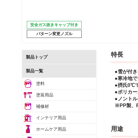
安全ガス抜きキャップ付き
パターン変更ノズル
特長
製品トップ
製品一覧
●雪が付
●寒冷地
塗料
●摂氏0℃
●ポリカ
塗装用品
●ノント
※PP製、
補修材
インテリア用品
用途
ホームケア用品