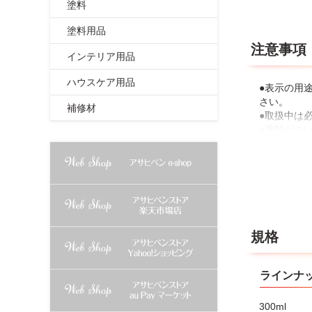
塗料
塗料用品
注意事項
インテリア用品
ハウスケア用品
●表示の用
さい。
補修材
●取扱中は
●塗料がつ
●有機溶剤
●湿度が高
●寒冷時は
●木材に塗
●塗膜が他
●容器を逆
●塗料は楕
規格
●必ず目立
●塗り面積
●やむを得
ラインナ
●容器を捨
●容器を落
300ml