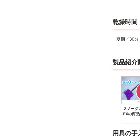
乾燥時間
夏期／30分
製品紹介
スノーダ
EXの商
用具の手