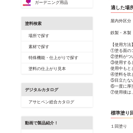
ガーデニング用品
適した場
屋内外区分
塗料検索
鉄製・木製
場所で探す
【使用方法
素材で探す
①塗る面の
②塗料がつ
特殊機能・仕上がりで探す
③使用する
使用中もと
塗料の仕上がり見本
④塗料を吹
⑤目立たな
⑥一度に厚
デジタルカタログ
⑦使用後は
アサヒペン総合カタログ
標準塗り
動画で製品紹介！
１回塗り