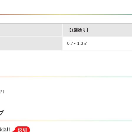
【1回塗り】
0.7～1.3㎡
ヤ）
プ
脂塗料