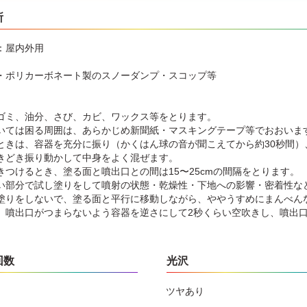
所
：屋内外用
・ポリカーボネート製のスノーダンプ・スコップ等
】
ゴミ、油分、さび、カビ、ワックス等をとります。
いては困る周囲は、あらかじめ新聞紙・マスキングテープ等でおおいま
ときは、容器を充分に振り（かくはん球の音が聞こえてから約30秒間）
きどき振り動かして中身をよく混ぜます。
きつけるとき、塗る面と噴出口との間は15〜25cmの間隔をとります。
い部分で試し塗りをして噴射の状態・乾燥性・下地への影響・密着性な
塗りをしないで、塗る面と平行に移動しながら、ややうすめにまんべんな
、噴出口がつまらないよう容器を逆さにして2秒くらい空吹きし、噴出
回数
光沢
ツヤあり