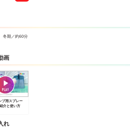
 冬期／約60分
動画
ンプ用スプレー
品紹介と使い方
入れ