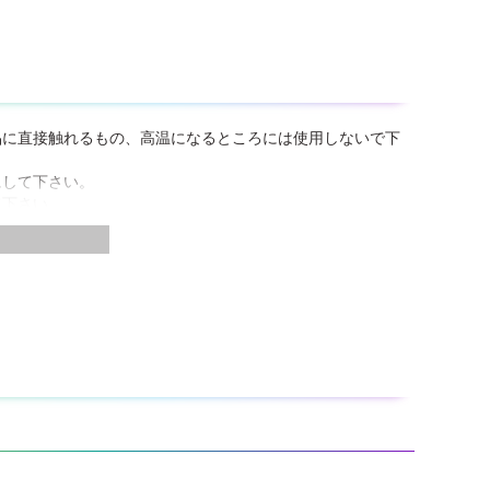
品に直接触れるもの、高温になるところには使用しないで下
にして下さい。
て下さい。
りますので、天気の良い湿度の低い日に塗って下さい。
ブ等で温めることは絶対にしないで下さい。
も横型にも変えられます。
着性等を確認してから塗って下さい。
、完全に乾かしてから一般ゴミとして処分して下さい。
のゴミとはっきり区別して捨てて下さい。
。