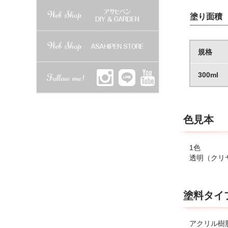
塗り面積
規格
300ml
色見本
1色
透明（クリ
塗料タイ
アクリル樹