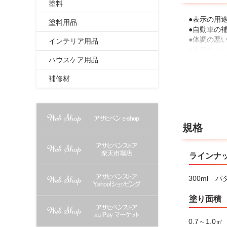
塗料
●表示の用
塗料用品
●自動車の
●体調の悪
インテリア用品
●天気のよ
ハウスケア用品
●取扱い中
て下さい。
補修材
また、吸い
●有機溶剤
●塗料を吹
●塗料は楕
●夜光塗料
規格
●容器を逆
●表示して
●塗り面積
ラインナ
●やむをえ
●容器を捨
300ml 
●容器を落
塗り面積
【保存上の
●幼児の手
0.7～1.0
●中身が漏