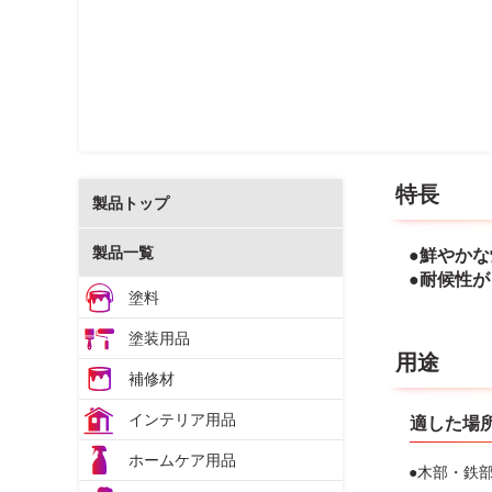
特長
製品トップ
製品一覧
●鮮やか
●耐候性
塗料
塗装用品
用途
補修材
インテリア用品
適した場
ホームケア用品
●木部・鉄