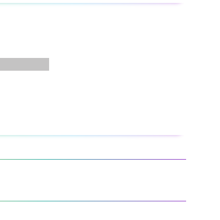
ないもの）を着用して、できるだけ皮膚にふれないようにし
にも横形にも変えられます。
す。
げ、完全に乾かしてから一般ゴミとして処分して下さい。
のゴミとはっきり区別して捨てて下さい。
い。
に注意して下さい。
や、直射日光のあたるところ、自動車内・暖房器具の周辺な