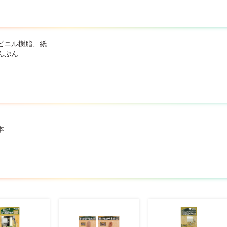
ビニル樹脂、紙
んぷん
本