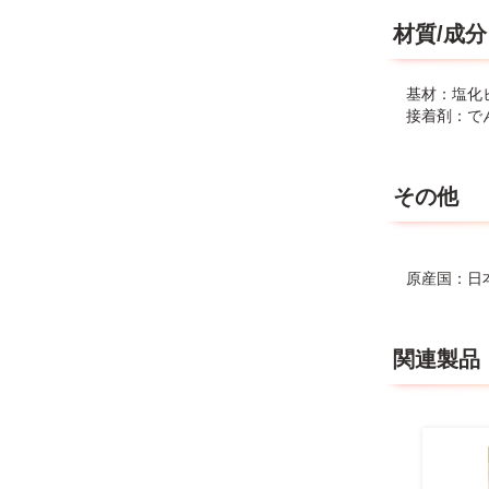
材質/成分
基材：塩化
接着剤：で
その他
原産国：日
関連製品