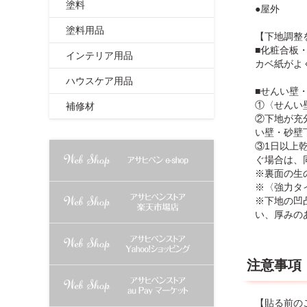
塗料
●屋外
塗料用品
【下地調整
■化粧合板
インテリア用品
カベ紙がよ
ハウスケア用品
■せんい壁
①〈せんい
補修材
②下地が充
い壁・砂壁
③1日以上
ぐ場合は、
※裏面の生
※〈強力タ
※下地の凹
い、厚みの
注意事項
【貼る前の