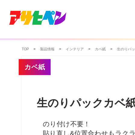
TOP
製品情報
インテリア
カベ紙
生のりパッ
カベ紙
生のりパックカベ
のり付け不要！
貼り直し&位置合わせもラク