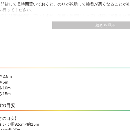
を開封して長時間置いておくと、のりが乾燥して接着が悪くなることが
を行ってください。
全性には充分配慮していますが、体質・体調によっては体調に変化を及
すぐれない方は使用しないでください。
続きを見る
いても支障のない服装で作業をしてください。
質を保持するため、袋内部を脱酸素状態にしています。その影響でカベ
け後の仕上がりに問題はありません。
は多量の水分が含まれていますので、温度変化により袋内部に水滴が付
たまったり、カベ紙の表面や裏面フィルムが湿っている場合があります
なられる場合は、カベ紙の表面を水拭きしてからご使用ください。
凸の程度により、カベ紙の表面に下地の凹凸が現れることがあります。
加工された化粧合板には、サンドペーパー（＃180～＃280）で表面を
表面処理加工された化粧合板は下地調整をしても貼れない場合がありま
さ2.5m
さ5m
ご注意】
さ10m
シワが入っている場合がありますが、貼りつけ後、乾燥とともにシワは
さ15m
作業中、及び貼りつけ後のりが乾きにおいがなくなるまでは、よく換気
い方は、のりで手が荒れることがあります。作業中は薄手のゴム製やポ
積の目安
や衣服などについた場合は、すぐに水洗いするなどしてください。のり
ベ紙表面にのりが付着した場合は、すみやかに水でぬらしたスポンジな
さの目安】
たり、黄ばんでくることがあります。
レ：幅92cm×約15m
りが目や口に入った場合は、直ちに多量の水で洗い流してください。