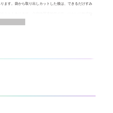
あります。袋から取り出しカットした後は、できるだけすみ
ぼすこともあります。化学物質過敏症の方、においに敏感な
紙の包装形状が変形している場合がありますが、貼りつけ作
着したり、また袋底部にのりを含んだ透明もしくは乳白色の
が、貼りつけ作業や、貼りつけ後の仕上がりに問題はありま
研磨して、削りカスを充分拭きとってから、貼ることができま
すので、一度試し貼りすることをおすすめします。
なくなっていきます。
を行ってください。
リエチレン製などの手袋をご使用ください。
が乾くと取れにくくなります。
どで拭きとってください。そのまま放置しますとのりが取れ