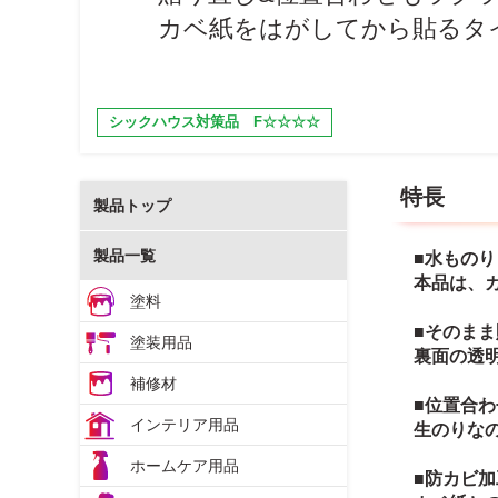
カベ紙をはがしてから貼るタ
シックハウス対策品 F☆☆☆☆
特長
製品トップ
製品一覧
■水もの
本品は、
塗料
■そのま
塗装用品
裏面の透
補修材
■位置合
インテリア用品
生のりな
ホームケア用品
■防カビ