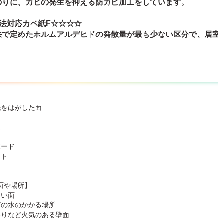
のりに、カビの発生を抑える防カビ加工をしています。
準法対応カベ紙F☆☆☆☆
法で定めたホルムアルデヒドの発散量が最も少ない区分で、居
】
紙をはがした面
壁
ボード
ート
面や場所】
しい面
どの水のかかる場所
わりなど火気のある壁面