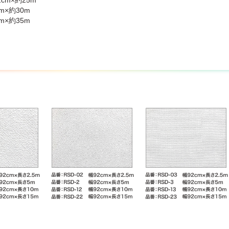
2cm×約25m
ベ紙貼り用途以外には使用しないでください。
m×約30m
m×約35m
注意】
やタバコのヤニなどで汚れていると、充分に接着しないことがあります