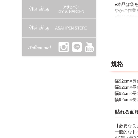
●本品は袋
やかに作業
●製品の安
方、体調の
●のりがつ
●本品は品
業や貼りつ
●生のりに
液体が少量
せん。気に
規格
●下地の凹
●表面処理
す。一部の
幅92cm×長
幅92cm×長
【作業上の
幅92cm×長
●カベ紙に
幅92cm×長
●貼りつけ
●皮ふの弱
貼れる面
●のりが手
●周囲やカ
【必要な長
にくくなっ
一般的なトイ
●万一、の