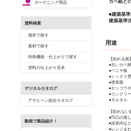
カベ紙と
ガーデニング用品
■建築基
建築基準
塗料検索
場所で探す
用途
素材で探す
特殊機能・仕上がりで探す
【貼れる面
●古いカベ
塗料の仕上がり見本
●ベニヤ板
●シックイ
●塗装面
●セッコウ
デジタルカタログ
●コンクリ
●モルタル
アサヒペン総合カタログ
【貼れない
●凹凸の激
動画で製品紹介！
●浴室内な
●レンジま