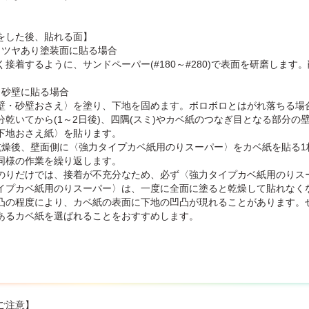
をした後、貼れる面】
・ツヤあり塗装面に貼る場合
く接着するように、サンドペーパー(#180～#280)で表面を研磨しま
・砂壁に貼る場合
壁・砂壁おさえ〉を塗り、下地を固めます。ボロボロとはがれ落ちる場
分乾いてから(1～2日後)、四隅(スミ)やカベ紙のつなぎ目となる部分
下地おさえ紙〉を貼ります。
乾燥後、壁面側に〈強力タイプカベ紙用のりスーパー〉をカベ紙を貼る
同様の作業を繰り返します。
のりだけでは、接着が不充分なため、必ず〈強力タイプカベ紙用のりス
イプカベ紙用のりスーパー〉は、一度に全面に塗ると乾燥して貼れなく
凸の程度により、カベ紙の表面に下地の凹凸が現れることがあります。
あるカベ紙を選ばれることをおすすめします。
ご注意】