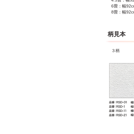
4.5畳：幅9
●本品はカ
6畳：幅92c
8畳：幅92c
【下地のご
●下地が油
柄見本
３柄