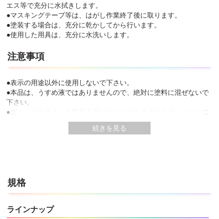
エス等で充分に水拭きします。
●マスキングテープ等は、はがし作業終了後に取ります。
●塗装する場合は、充分に乾かしてから行います。
●使用した用具は、充分に水洗いします。
注意事項
●表示の用途以外に使用しないで下さい。
●本品は、うすめ液ではありませんので、絶対に塗料に混ぜないで
下さい。
●ゴム、プラスチック製品を溶かすことがありますので、これらに
は絶対に使用しないで下さい。
続きを見る
●体調の悪いときやアレルギー・化学物質に敏感な人は使用しない
で下さい。
●溶剤蒸気を吸入しないよう、目に入らないよう、また誤飲しない
ように注意して取り扱って下さい。
●有機溶剤が含まれていますのでよく換気して下さい。
●取扱い中必要に応じてマスクや保護メガネ、保護手袋(手袋によっ
規格
ては浸透しやすいものもありますのでご注意下さい)を使用して下
さい。炎症を起こすおそれがありますので皮膚に触れないようにし
ラインナップ
て下さい。