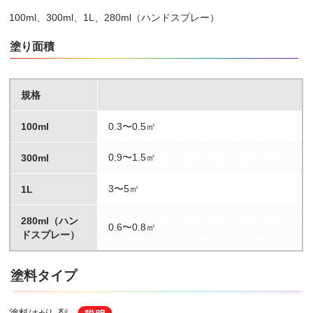
●火気の近くでの使用や保存はしないで下さい。
●はがし液や塗料がついても支障がない服装で作業して下さい。
100ml、300ml、1L、280ml（ハンドスプレー）
●容器から出し入れするときは、こぼれないように充分に注意して
下さい。他の容器に移し替える場合は、金属等の溶けない容器を使
塗り面積
用して下さい。
●水や塗料希釈用のシンナーと混合しないで下さい。効果が落ちま
す。
規格
●はがせる面積や時間は塗膜・下地・気象条件の違いにより異なり
ます。
●容器は中身を使い切ってから捨てて下さい。
100ml
0.3〜0.5㎡
●容器を落下させると中身が漏れることがありますので取扱いに注
意して下さい。
0.9〜1.5㎡
300ml
3〜5㎡
1L
280ml（ハン
0.6〜0.8㎡
ドスプレー）
塗料タイプ
塗料はがし剤