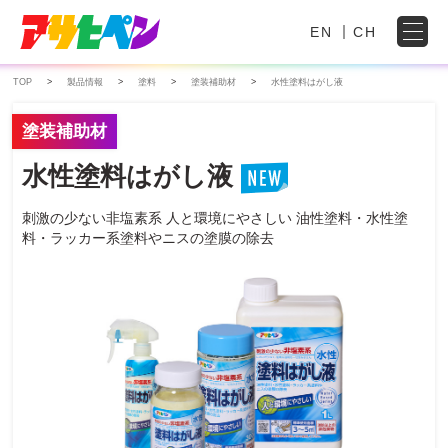
EN
CH
TOP
製品情報
塗料
塗装補助材
水性塗料はがし液
塗装補助材
水性塗料はがし液
刺激の少ない非塩素系
人と環境にやさしい
油性塗料・水性塗
料・ラッカー系塗料やニスの塗膜の除去