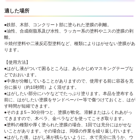
適した場所
●鉄部、木部、コンクリート部に塗られた塗膜の剥離。
●油性、合成樹脂系及び水性、ラッカー系の塗料やニスの塗膜の剥
離。
※焼付塗料や二液反応型塗料など、種類によりはがせない塗膜があ
ります。
【使用方法】
●はがし液がついて困るところは、あらかじめマスキングテープな
どでおおいます。
●中身が分離していることがありますので、使用する前に容器を充
分に振り（約10秒間）よく混ぜます。
●はがしたい部分にハケなどでたっぷり塗ります。本品を塗布する
前に、はがしたい塗膜をサンドペーパー等で傷つけておくと、はが
す時間が短縮できます。
●そのまま5～30分待つと、塗膜が軟化、溶解またはふくれあがっ
てきますので、木ベラ、金ベラなどを使ってこそぎ取ります。
●塗料の種類や厚く塗られた塗膜の場合、1回では充分にはがせな
いことがあります。その場合は、同様の作業を繰り返し行います。
●はがした後、はがし液が残らないように、水で充分に洗うか、ウ