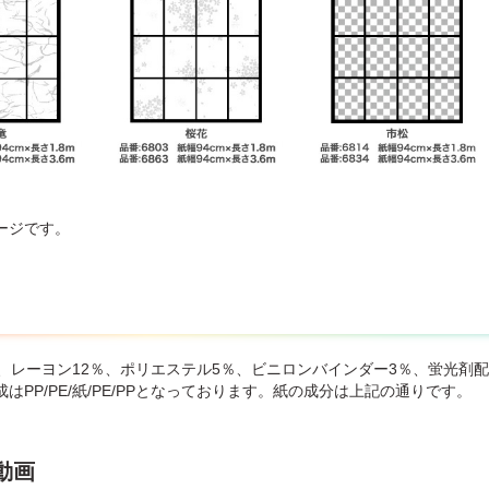
ージです。
％、レーヨン12％、ポリエステル5％、ビニロンバインダー3％、蛍光剤
はPP/PE/紙/PE/PPとなっております。紙の成分は上記の通りです。
動画