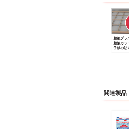
超強プラ
超強カラ
子紙の貼
関連製品