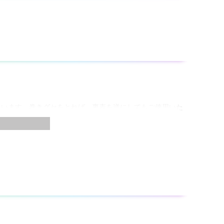
ています。巻きグセをとれば、裏表を逆にしてもご使用いた
せん。タルミができないように注意して貼ってください。
。必ずサンドペーパーなどで平らにしてから貼ってくださ
がありますので、水ぶきをした後、枠を充分に乾燥させてか
。