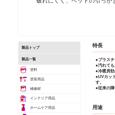
破れにくく、ペットの引っか
特長
製品トップ
製品一覧
●プラス
●汚れて
塗料
●冷暖房
●UVカ
塗装用品
す。
●従来の
補修材
インテリア用品
用途
ホームケア用品