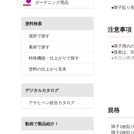
ガーデニング用品
●障子貼り
塗料検索
注意事項
場所で探す
●障子用の
素材で探す
●接着は、別
特殊機能・仕上がりで探す
●本品は構
●本品は使
塗料の仕上がり見本
だけます。
●本品はほ
●障子枠が
い。
デジタルカタログ
●障子枠が
ら貼ってく
アサヒペン総合カタログ
●10℃以
規格
●本品はプ
動画で製品紹介！
障子1枚貼り
障子2枚貼り