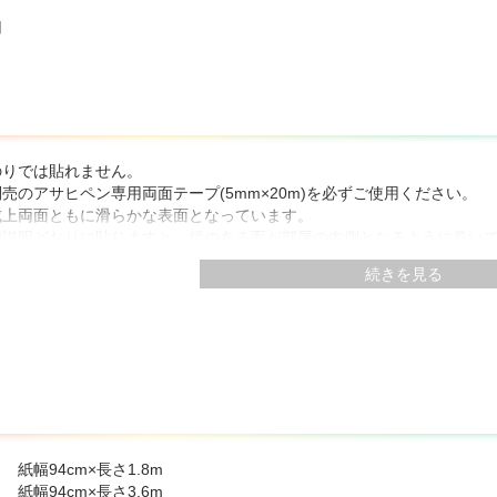
用
のりでは貼れません。
売のアサヒペン専用両面テープ(5mm×20m)を必ずご使用ください。
成上両面ともに滑らかな表面となっています。
用説明どおりに貼りますと、柄のある面が部屋の内側となるように巻い
続きを見る
とんど伸び縮みしませんので、あとでタルミを手直しすることができま
ケバ立っていたり、ザラザラしていると、はがれてくることがあります
湿っていたり、「はがし剤」や「洗剤」が残っていると接着しないこと
ださい。
下になると接着しにくくなりますので、部屋を暖めてから貼ってください
ラスチック製ですので結露することがあります。
 紙幅94cm×長さ1.8m
 紙幅94cm×長さ3.6m