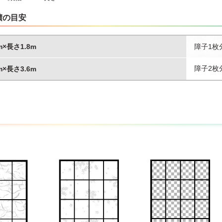
積の目安
m×長さ1.8m
障子1枚
障子2枚
m×長さ3.6m