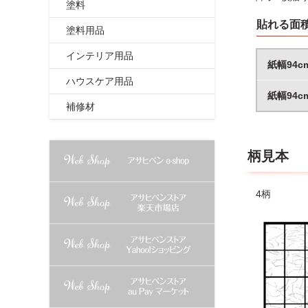
塗料
貼れる面
塗料用品
インテリア用品
紙幅94c
ハウスケア用品
紙幅94c
補修材
柄見本
4柄