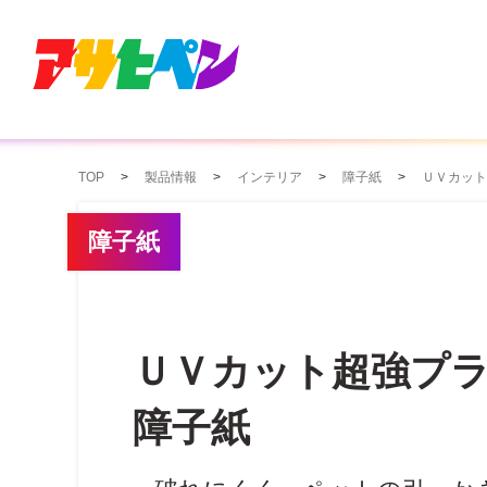
TOP
製品情報
インテリア
障子紙
ＵＶカット
障子紙
ＵＶカット超強プ
障子紙