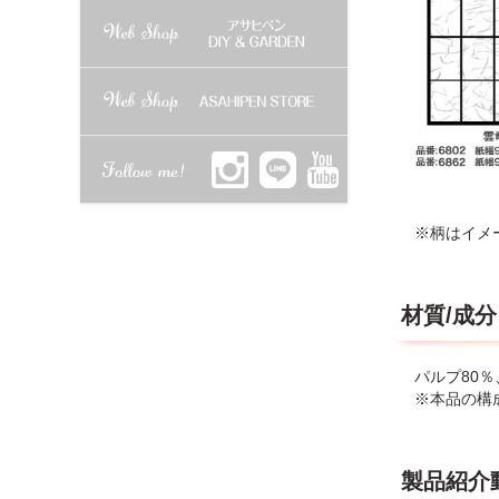
※柄はイメ
材質/成分
パルプ80
※本品の構成
製品紹介