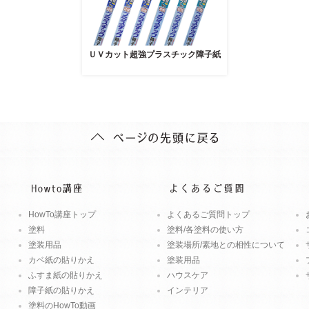
ＵＶカット超強プラスチック障子紙
HowTo講座トップ
よくあるご質問トップ
塗料
塗料/各塗料の使い方
塗装用品
塗装場所/素地との相性について
カベ紙の貼りかえ
塗装用品
ふすま紙の貼りかえ
ハウスケア
障子紙の貼りかえ
インテリア
塗料のHowTo動画