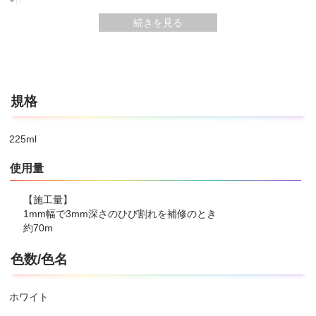
●使用後は、フタをして密封し、直射日光を避けて保管し、できる
続きを見る
だけ早く使いきって下さい。
●保管時や作業時に、子供がいたずらをしないように注意して下さ
い。
●5℃以下（作業開始時より硬化が完了するまで）で使用しないで下
さい。
●硬化時間、施工量は、施工条件・素材・気象条件などにより、多
規格
少異なります。
●使用後は、凍らない場所に保管して下さい。
225ml
使用量
【施工量】
1mm幅で3mm深さのひび割れを補修のとき
約70m
色数/色名
ホワイト