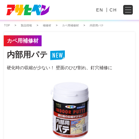
EN
CH
TOP
製品情報
補修材
カベ用補修材
内部用パテ
カベ用補修材
内部用パテ
硬化時の収縮が少ない！
壁面のひび割れ、釘穴補修に