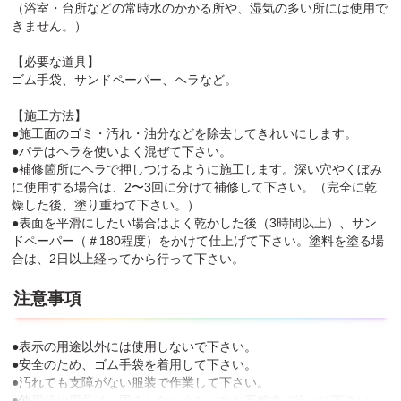
（浴室・台所などの常時水のかかる所や、湿気の多い所には使用で
きません。）
【必要な道具】
ゴム手袋、サンドペーパー、ヘラなど。
【施工方法】
●施工面のゴミ・汚れ・油分などを除去してきれいにします。
●パテはヘラを使いよく混ぜて下さい。
●補修箇所にヘラで押しつけるように施工します。深い穴やくぼみ
に使用する場合は、2〜3回に分けて補修して下さい。（完全に乾
燥した後、塗り重ねて下さい。）
●表面を平滑にしたい場合はよく乾かした後（3時間以上）、サン
ドペーパー（＃180程度）をかけて仕上げて下さい。塗料を塗る場
合は、2日以上経ってから行って下さい。
注意事項
●表示の用途以外には使用しないで下さい。
●安全のため、ゴム手袋を着用して下さい。
●汚れても支障がない服装で作業して下さい。
●使用後の用具は、固まらないうちに水か石鹸水で洗って下さい。