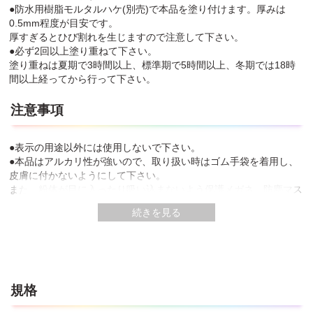
●防水用樹脂モルタルハケ(別売)で本品を塗り付けます。厚みは
0.5mm程度が目安です。
厚すぎるとひび割れを生じますので注意して下さい。
●必ず2回以上塗り重ねて下さい。
塗り重ねは夏期で3時間以上、標準期で5時間以上、冬期では18時
間以上経ってから行って下さい。
注意事項
●表示の用途以外には使用しないで下さい。
●本品はアルカリ性が強いので、取り扱い時はゴム手袋を着用し、
皮膚に付かないようにして下さい。
また、粉体が目に入ったり吸い込まないよう保護メガネ、防塵マス
クを着用して下さい。
続きを見る
●汚れても支障のない服装で作業をして下さい。
●作業開始より硬化が完了するまで５℃以下になることが予想され
るときには使用しないで下さい。
●硬化不良・強度低下を引き起こしますので、固まり始めた本品に
水を加えて練り直さないで下さい。
●補修後、夏期・標準期で5時間以内、冬期で18時間以内に降雨が
規格
予想されるときは使用しないで下さい。