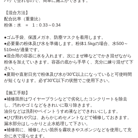
ハケで塗れるので、簡単に施工ができます。
【混合方法】
配合比率（重量比）
粉体：水 = 1：0.33～0.34
●ゴム手袋、保護メガネ、防塵マスクを着用します。
●必要量の粉体及び水を準備します。粉体1.5kgの場合、水500～
510mlが適量です。
●混合用の容器に水を入れます。次にまぜ棒などでかき混ぜながら
粉体を加えていきます。容器の底から手早く、充分に練り混ぜて下
さい。
●夏期や直射日光で粉体及び水が30℃以上になっていると可使時間
が短くなります。必ず30℃以下の状態でご使用下さい。
【施工手順】
●補修箇所はワイヤーブラシなどで劣化したコンクリートを除去
し、汚れやゴミなどをきれいに取り除きます。
油分などは洗剤やペイントうすめ液などできれいにします。
●ひび割れや穴は、あらかじめセメントなどで補修しておきます。
漏水部分はしっかりと止水処理して下さい。
●補修前に、補修したい箇所を霧吹きやスポンジなどを使用して充
分に水で湿らせます。