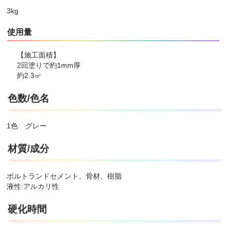
●補修後、直射日光や風による急激な乾燥は避けて下さい。
3kg
●塗装面や石膏面には使えません。
●使用後の用具は、固まらないうちに水か石鹸水で洗って下さい。
使用量
●作業後は手洗い、洗顔及びうがいを行って下さい。
●使い残した製品を処分する時は、各自治体の指示に従って下さ
い。
【施工面積】
●硬化時間、可使時間、施工面積は施工条件・素材・気象条件など
2回塗りで約1mm厚
により多少異なります。
約2.3㎡
●使用条件によっては、充分な防水効果が得られない場合がありま
す。
色数/色名
●補修後、塗装する場合は、1ヶ月以上経ってから塗装して下さ
い。
●池などを補修した場合は、生き物を入れる前にリトマス試験紙な
1色 グレー
どで水が生き物に適したものになっているか確認して下さい。
アクが出ている場合はアク抜きを行って下さい。
材質/成分
ポルトランドセメント、骨材、樹脂
液性:アルカリ性
硬化時間