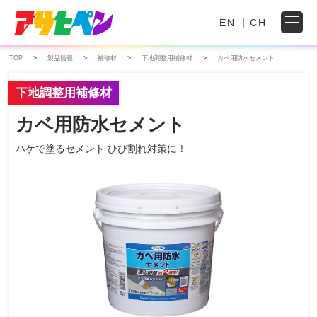
EN
CH
TOP
製品情報
補修材
下地調整用補修材
カベ用防水セメント
下地調整用補修材
カベ用防水セメント
ハケで塗るセメント
ひび割れ対策に！