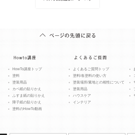
HowTo講座トップ
よくあるご質問トップ
塗料
塗料/各塗料の使い方
塗装用品
塗装場所/素地との相性について
カベ紙の貼りかえ
塗装用品
ふすま紙の貼りかえ
ハウスケア
障子紙の貼りかえ
インテリア
塗料のHowTo動画