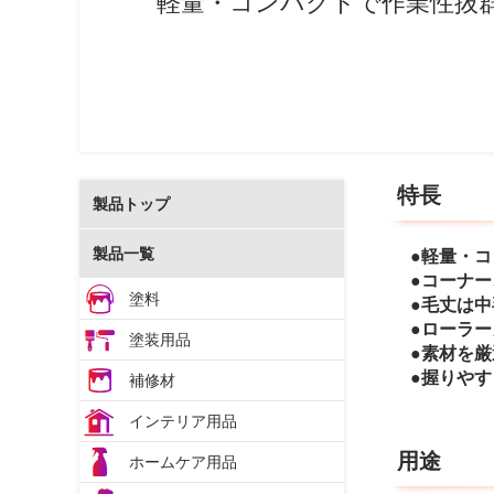
軽量・コンパクトで作業性抜
特長
製品トップ
製品一覧
●軽量・
●コーナ
塗料
●毛丈は
●ローラ
塗装用品
●素材を
●握りや
補修材
インテリア用品
用途
ホームケア用品