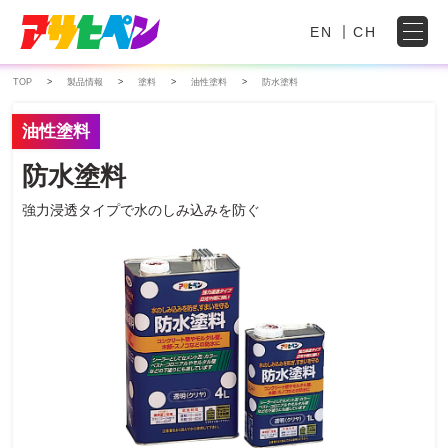
EN
CH
TOP
製品情報
塗料
油性塗料
防水塗料
油性塗料
防水塗料
強力浸透タイプで水のしみ込みを防ぐ