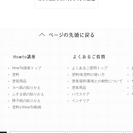
HowTo講座トップ
よくあるご質問トップ
塗料
塗料/各塗料の使い方
塗装用品
塗装場所/素地との相性について
カベ紙の貼りかえ
塗装用品
ふすま紙の貼りかえ
ハウスケア
障子紙の貼りかえ
インテリア
塗料のHowTo動画