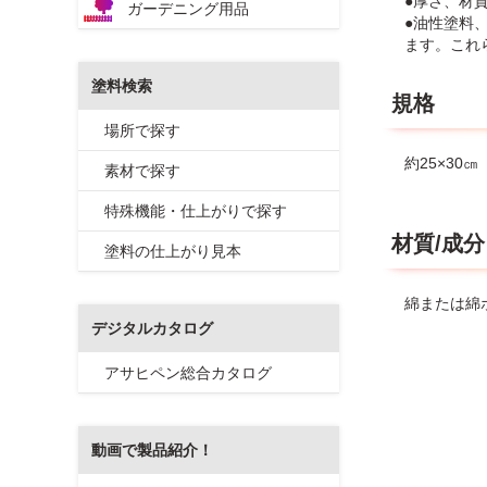
●厚さ、材
ガーデニング用品
●油性塗料
ます。これ
塗料検索
規格
場所で探す
約25×30
素材で探す
特殊機能・仕上がりで探す
材質/成分
塗料の仕上がり見本
綿または綿
デジタルカタログ
アサヒペン総合カタログ
動画で製品紹介！