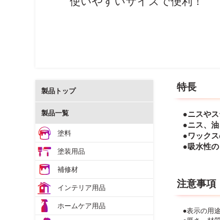
使いやすいサイズで便利！
特長
製品トップ
製品一覧
●ニスや
●ニス、
塗料
●ワック
●吸水性
塗装用品
補修材
注意事項
インテリア用品
ホームケア用品
●表示の用