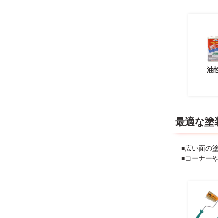
油
最適な塗
■広い面の
■コーナー