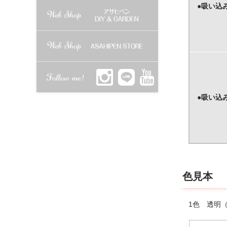
●吸い込
●吸い込
色見本
1色 透明