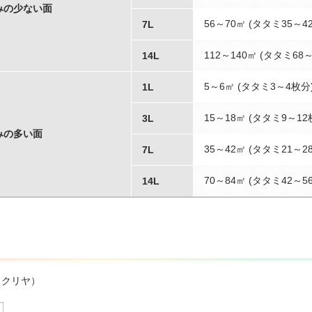
みの少ない面
56～70㎡ (タタミ35～4
7L
112～140㎡ (タタミ68
14L
5～6㎡ (タタミ3～4枚分
1L
15～18㎡ (タタミ9～12
3L
みの多い面
35～42㎡ (タタミ21～2
7L
70～84㎡ (タタミ42～5
14L
（クリヤ）