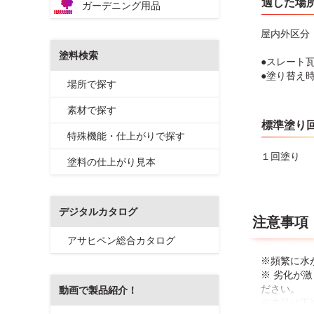
適した場
ガーデニング用品
屋内外区分
塗料検索
●スレート
●塗り替え
場所で探す
素材で探す
標準塗り
特殊機能・仕上がりで探す
１回塗り
塗料の仕上がり見本
デジタルカタログ
注意事項
アサヒペン総合カタログ
※頻繁に水
※ 劣化が
ださい。
動画で製品紹介！
※本品は下