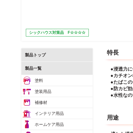
シックハウス対策品 F☆☆☆☆
特長
製品トップ
製品一覧
●浸透力
●カチオ
塗料
●たばこ
●防カビ
塗装用品
●水性な
補修材
インテリア用品
用途
ホームケア用品