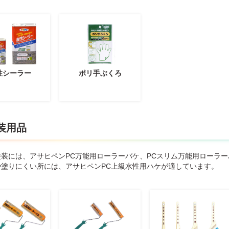
性シーラー
ポリ手ぶくろ
装用品
塗装には、アサヒペンPC万能用ローラーバケ、PCスリム万能用ローラ
や塗りにくい所には、アサヒペンPC上級水性用ハケが適しています。