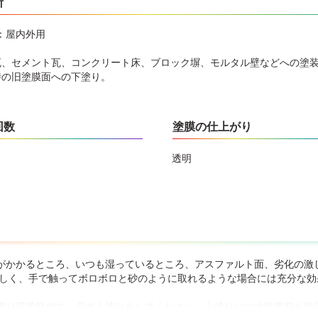
所
：屋内外用
瓦、セメント瓦、コンクリート床、ブロック塀、モルタル壁などへの塗
時の旧塗膜面への下塗り。
回数
塗膜の仕上がり
透明
がかかるところ、いつも湿っているところ、アスファルト面、劣化の激
激しく、手で触ってボロボロと砂のように取れるような場合には充分な
塗り用塗料です。必ず上塗りをしてください。上塗りには水性塗料を使