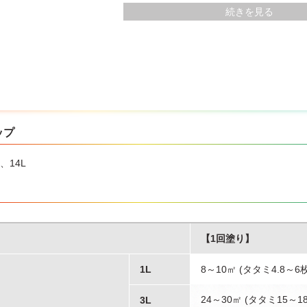
瓦には使用できません。
続きを見る
ップ
、14L
【1回塗り】
1L
8～10㎡ (タタミ4.8～6
24～30㎡ (タタミ15～1
3L